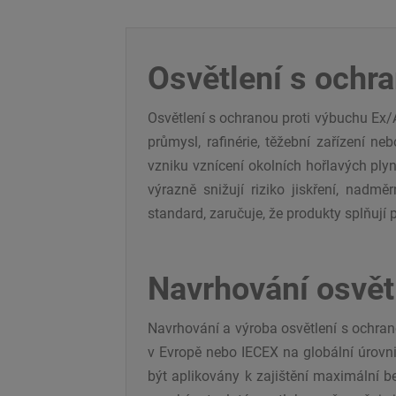
Osvětlení s ochra
Osvětlení s ochranou proti výbuchu Ex/
průmysl, rafinérie, těžební zařízení n
vzniku vznícení okolních hořlavých plyn
výrazně snižují riziko jiskření, nadm
standard, zaručuje, že produkty splňuj
Navrhování osvět
Navrhování a výroba osvětlení s ochra
v Evropě nebo IECEX na globální úrovni.
být aplikovány k zajištění maximální b