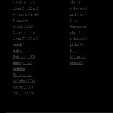
Osvětlení pro
skříně
zónu 21, 22 a 2
ovládacích
[vnitřní baterie]
prvků Ex
Nouzové
Plus
světlo ATEX |
Nerezové
Osvětlení pro
skříně
zónu 21, 22 a 2
ovládacích
[centrální
prvků Ex
baterie]
Plus
Svítidla | LED
Motorové
průmyslová
spínače
svítidla
Průmyslové
svítidlo LED |
60 cm / 120
cm / 150 cm