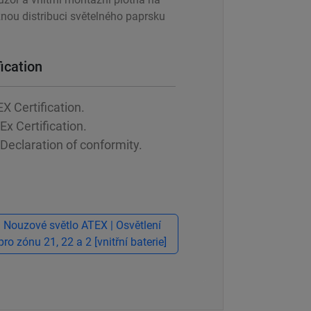
znou distribuci světelného paprsku
ification
X Certification.
Ex Certification.
Declaration of conformity.
Nouzové světlo ATEX | Osvětlení
pro zónu 21, 22 a 2 [vnitřní baterie]