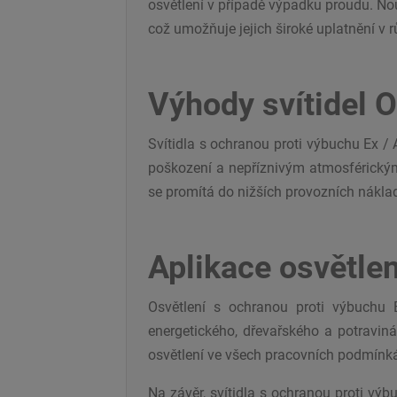
osvětlení v případě výpadku proudu. Nouz
což umožňuje jejich široké uplatnění v 
Výhody svítidel 
Svítidla s ochranou proti výbuchu Ex 
poškození a nepříznivým atmosférickým
se promítá do nižších provozních nákla
Aplikace osvětlen
Osvětlení s ochranou proti výbuchu 
energetického, dřevařského a potravinář
osvětlení ve všech pracovních podmínk
Na závěr, svítidla s ochranou proti výb