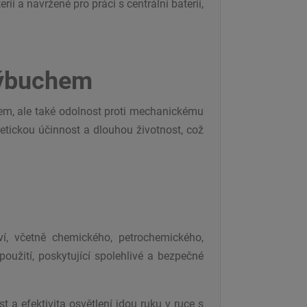
ií a navržené pro práci s centrální baterií,
výbuchem
em, ale také odolnost proti mechanickému
tickou účinnost a dlouhou životnost, což
í, včetně chemického, petrochemického,
použití, poskytující spolehlivé a bezpečné
 a efektivita osvětlení jdou ruku v ruce s