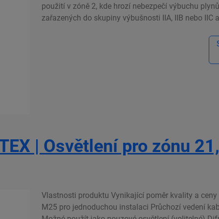
použití v zóně 2, kde hrozí nebezpečí výbuchu plynů
zařazených do skupiny výbušnosti IIA, IIB nebo IIC a 
EX | Osvětlení pro zónu 21, 
Vlastnosti produktu Vynikající poměr kvality a ce
M25 pro jednoduchou instalaci Průchozí vedení kabe
Možné použít jako nouzové osvětlení (volitelné) Dif