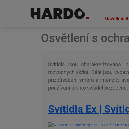
Skip
Skip
to
to
Osvětlení 
navigation
content
Osvětlení s ochr
Svítidla jsou charakterizována i
rozvodných skříní. Dále jsou vyb
přizpůsobení směru a intenzity svě
používání těchto svítidel bezpečné, 
Svítidla Ex | Svít