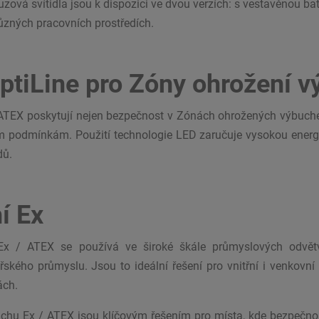
ová svítidla jsou k dispozici ve dvou verzích: s vestavěnou bater
různých pracovních prostředích.
OptiLine pro Zóny ohrožení 
/ ATEX poskytují nejen bezpečnost v Zónách ohrožených výbuch
 podmínkám. Použití technologie LED zaručuje vysokou energe
dů.
í Ex
Ex / ATEX se používá ve široké škále průmyslových odvětv
ského průmyslu. Jsou to ideální řešení pro vnitřní i venkovní 
ách.
uchu Ex / ATEX jsou klíčovým řešením pro místa, kde bezpečnost