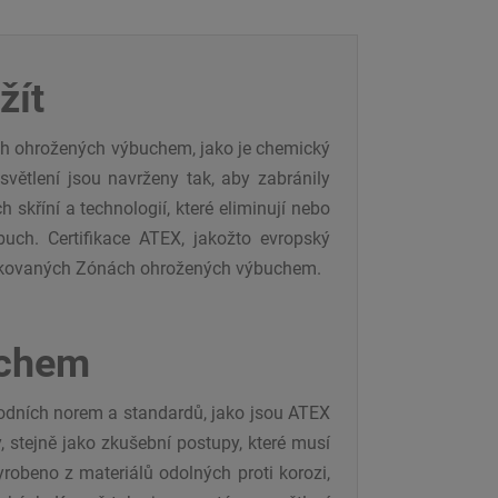
žít
dích ohrožených výbuchem, jako je chemický
světlení jsou navrženy tak, aby zabránily
skříní a technologií, které eliminují nebo
buch. Certifikace ATEX, jakožto evropský
cifikovaných Zónách ohrožených výbuchem.
uchem
odních norem a standardů, jako jsou ATEX
, stejně jako zkušební postupy, které musí
robeno z materiálů odolných proti korozi,