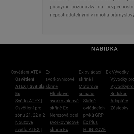
přísnými požadavky na bezpečnostní
nepostradatelnými v mnoha průmyslový
NABÍDKA
Osvětlení ATEX
Ex
Ex ovládací
Ex Vývodky
Osvětlení
svorkovnicové
skříně |
Vývodky pr
ATEX | Svítidla
skříně
Motorové
Vývodkypro
Ex
Hliníkové
spínače
Redukce
Světlo ATEX |
svorkovnicové
Skříně
Adaptéry
Osvětlení pro
skříně Ex
ovládacích
Záslepky
zónu 21, 22 a 2
Nerezová ocel
prvků GRP
Nouzové
svorkovnicové
Ex Plus
světlo ATEX |
skříně Ex
HLINÍKOVÉ