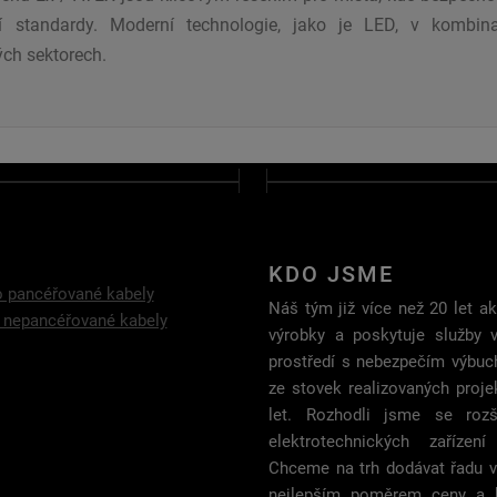
 standardy. Moderní technologie, jako je LED, v kombin
ch sektorech.
KDO JSME
o pancéřované kabely
Náš tým již více než 20 let akt
 nepancéřované kabely
výrobky a poskytuje služby 
prostředí s nebezpečím výbuc
ze stovek realizovaných proje
let. Rozhodli jsme se rozš
elektrotechnických zařízen
Chceme na trh dodávat řadu v
nejlepším poměrem ceny a k