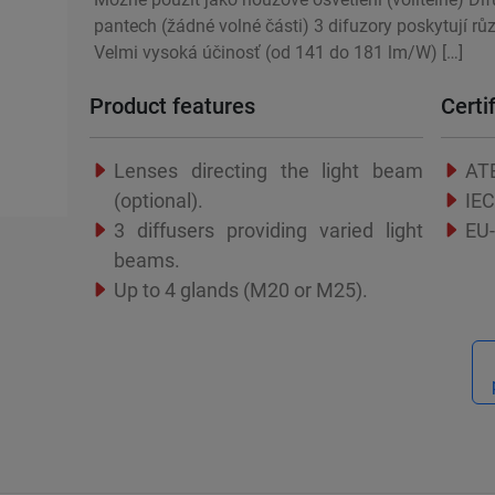
pantech (žádné volné části) 3 difuzory poskytují rů
Velmi vysoká účinosť (od 141 do 181 lm/W) […]
Product features
Cert
Lenses directing the light beam
ATE
(optional).
IEC
3 diffusers providing varied light
EU-
beams.
Up to 4 glands (M20 or M25).