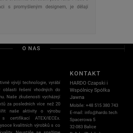
aci s promyšleným designem, je dělají
O NAS
KONTAKT
HARDO Czapski i
ivně vývíjí technologie, vyrábí
Wspólnicy Spółka
v oblasti řešení vhodných do
Jawna
hu. Naše zkušenosti vycházejí
ktů za posledních více než 20
Mobile: +48 515 380 743
ířit naše aktivity o výrobu
E-mail:
info@hardo.tech
í s certifikací ATEX/IECEx.
Spacerowa 5
ysoce kvalitních výrobků s co
32-083 Balice
vality. Neustále se snažíme