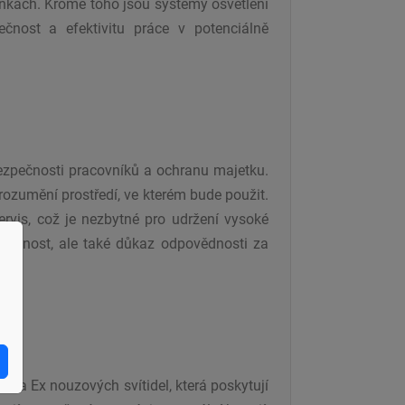
ínkách. Kromě toho jsou systémy osvětlení
čnost a efektivitu práce v potenciálně
ezpečnosti pracovníků a ochranu majetku.
ozumění prostředí, ve kterém bude použit.
ervis, což je nezbytné pro udržení vysoké
ovinnost, ale také důkaz odpovědnosti za
ení a Ex nouzových svítidel, která poskytují