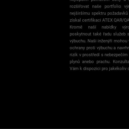
rozšiřovat naše portfolio v
nejširšímu spektru požadavků
získal certifikaci ATEX QAR/Q
Kromě naší nabídky výr
poskytnout také řadu služeb s
výbuchu. Naši inženýři mohou 
ochrany proti výbuchu a navrh
rizik v prostředí s nebezpečí
plynů anebo prachu. Konzult
Vám k dispozici pro jakékoliv 