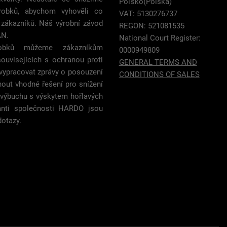
Poľsko(Polska)
ýrobků, abychom vyhověli co
VAT: 5130276737
 zákazníků. Náš výrobní závod
REGON: 521081535
AN.
National Court Register:
obků můžeme zákazníkům
0000949809
ouvisejících s ochranou proti
GENERAL TERMS AND
vypracovat zprávy o posouzení
CONDITIONS OF SALES
nout vhodné řešení pro snížení
m výbuchu s výskytem hořlavých
anti společnosti HARDO jsou
dotazy.