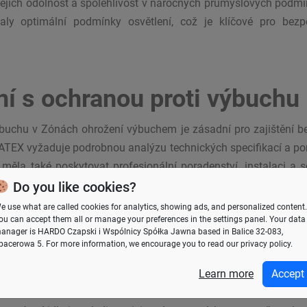
jejich odolnost a spolehlivost v náročných průmyslových podm
ly optimální podmínky osvětlení, což je klíčové pro bezpe
ní s ochranou proti výbuchu
výbuchu v Zónách ohrožení výbuchem je zásadní pro zajištění b
TEX vyžaduje podrobnou analýzu technických specifikací a por
 měla také poskytovat profesionální poradenství, instalaci a s
itního osvětlení s ochranou proti výbuchu není pouze právní p
Do you like cookies?
í rizik na pracovišti.
e use what are called cookies for analytics, showing ads, and personalized content.
ou can accept them all or manage your preferences in the
settings panel
. Your data
anager is HARDO Czapski i Wspólnicy Spółka Jawna based in Balice 32-083,
pacerowa 5. For more information, we encourage you to read our privacy policy.
iLine Ex ATEX
Learn more
Accept
chranou proti výbuchu, včetně osvětlení Ex pro kontinuální osvětl