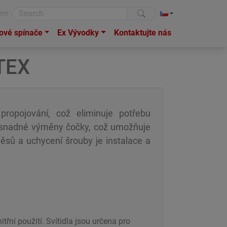
rem
rové spínače
Ex Vývodky
Kontaktujte nás
ATEX
 propojování, což eliminuje potřebu
t snadné výměny čočky, což umožňuje
věsů a uchycení šrouby je instalace a
třní použití. Svítidla jsou určena pro