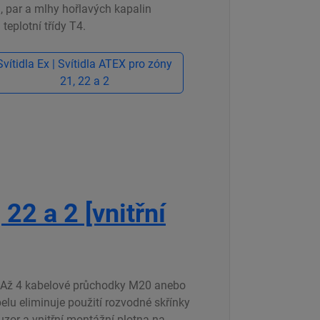
, par a mlhy hořlavých kapalin
teplotní třídy T4.
Svítidla Ex | Svítidla ATEX pro zóny
21, 22 a 2
22 a 2 [vnitřní
ny Až 4 kabelové průchodky M20 anebo
lu eliminuje použití rozvodné skřínky
uzor a vnitřní montážní plotna na