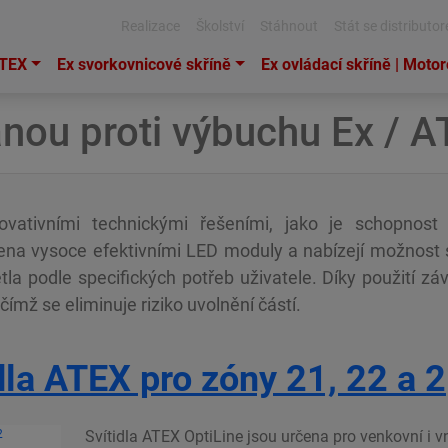
Realizace
Školství
Stáhnout
Stát se distributo
ATEX
Ex svorkovnicové skříně
Ex ovládací skříně | Moto
anou proti výbuchu Ex / 
novativními technickými řešeními, jako je schopnost
avena vysoce efektivními LED moduly a nabízejí možnos
tla podle specifických potřeb uživatele. Díky použití zá
čímž se eliminuje riziko uvolnění částí.
idla ATEX pro zóny 21, 22 a 2
Svítidla ATEX OptiLine jsou určena pro venkovní i vni