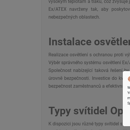
vysokým teplotám a tlaku, což zvyšuje 
Ex/ATEX navrženy tak, aby poskytova
nebezpečných oblastech.
Instalace osvětle
Realizace osvětlení s ochranou proti 
Výběr správného systému osvětlení Ex/A
Společnost nabízející taková řešení by
úrovně bezpečnosti. Investice do kval
bezpečnost zaměstnanců a efektivní řízen
W
Y
m
S
Typy svítidel Opt
K dispozici jsou různé typy svítidel s o