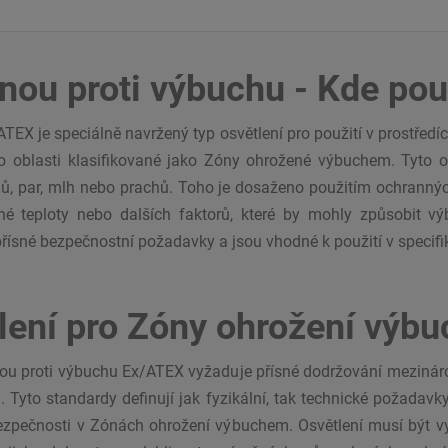
nou proti výbuchu - Kde pou
ATEX je speciálně navržený typ osvětlení pro použití v prostře
ebo oblasti klasifikované jako Zóny ohrožené výbuchem. Tyto o
ů, par, mlh nebo prachů. Toho je dosaženo použitím ochranných 
ěrné teploty nebo dalších faktorů, které by mohly způsobit vý
í přísné bezpečnostní požadavky a jsou vhodné k použití v spe
lení pro Zóny ohrožení výb
nou proti výbuchu Ex/ATEX vyžaduje přísné dodržování mezinár
 Tyto standardy definují jak fyzikální, tak technické požadavky
ezpečnosti v Zónách ohrožení výbuchem. Osvětlení musí být vy