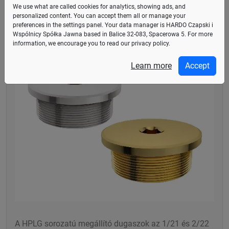
We use what are called cookies for analytics, showing ads, and
personalized content. You can accept them all or manage your
Megállító dugók
preferences in the
settings panel
. Your data manager is HARDO Czapski i
Wspólnicy Spółka Jawna based in Balice 32-083, Spacerowa 5. For more
information, we encourage you to read our privacy policy.
Learn more
Accept
A HPLG sorozatú megállító dugaszok az 1/21 és 2/22