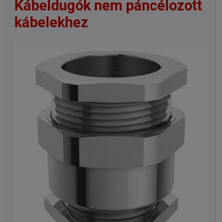
Kábeldugók nem páncélozott
kábelekhez