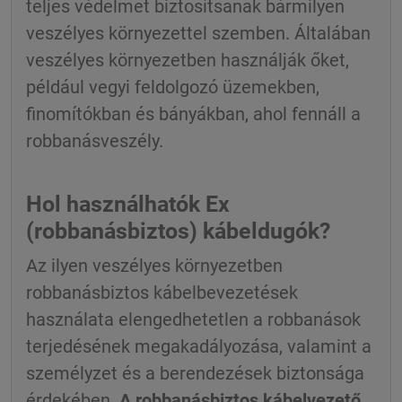
teljes védelmet biztosítsanak bármilyen
veszélyes környezettel szemben. Általában
veszélyes környezetben használják őket,
például vegyi feldolgozó üzemekben,
finomítókban és bányákban, ahol fennáll a
robbanásveszély.
Hol használhatók Ex
(robbanásbiztos) kábeldugók?
Az ilyen veszélyes környezetben
robbanásbiztos kábelbevezetések
használata elengedhetetlen a robbanások
terjedésének megakadályozása, valamint a
személyzet és a berendezések biztonsága
érdekében.
A robbanásbiztos kábelvezető