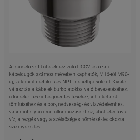
A páncélozott kábelekhez való HCG2 sorozatú
kábeldugók számos méretben kaphatók, M16-tól M90-
ig, valamint metrikus és NPT menettípusokkal. Kiváló
választás a kábelek burkolatokba való bevezetéséhez,
a kábelek feszültségmentesítéséhez, a burkolatok
tömítéséhez és a por-, nedvesség- és vízvédelemhez,
valamint olyan ipari alkalmazásokhoz, ahol jelentős a
víz, a rezgés vagy a szélsőséges hőmérséklet okozta
szennyeződés.