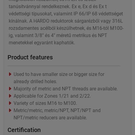
tanúsítvánnyal rendelkeznek. Ex e, Ex d és Ex t
védettségi típusokat, valamint IP 66/IP 68 védettséget
kínálnak. A HARDO reduktorok sárgarézből vagy 316L
rozsdamentes acélból készülhetnek, és M16-tól M100-
ig, valamint 3/8" és 4" méretű metrikus és NPT
menetekkel egyaránt kaphatók.
Product features
Used to have smaller size or bigger size for
already drilled holes.
Majority of metric and NPT threads are available.
Applicable for Zones 1/21 and 2/22.
Variety of sizes M16 to M100.
Metric/metric, metric/NPT, NPT/NPT and
NPT/metric reducers are available.
Certification