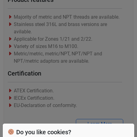
Majority of metric and NPT threads are available.
Stainless steel 316L and brass versions are
avilable.
Applicable for Zones 1/21 and 2/22.
Variety of sizes M16 to M100.
Metric/metric, metric/NPT, NPT/NPT and
NPT/metric adaptors are available.
Certification
ATEX Certification.
IECEx Certification.
EU-Declaration of conformity.
Learn More
Do you like cookies?