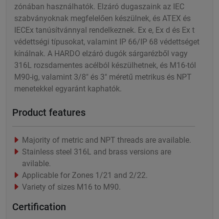
zónában használhatók. Elzáró dugaszaink az IEC
szabványoknak megfelelően készülnek, és ATEX és
IECEx tanúsítvánnyal rendelkeznek. Ex e, Ex d és Ex t
védettségi típusokat, valamint IP 66/IP 68 védettséget
kínálnak. A HARDO elzáró dugók sárgarézből vagy
316L rozsdamentes acélból készülhetnek, és M16-tól
M90-ig, valamint 3/8" és 3" méretű metrikus és NPT
menetekkel egyaránt kaphatók.
Product features
Majority of metric and NPT threads are available.
Stainless steel 316L and brass versions are
avilable.
Applicable for Zones 1/21 and 2/22.
Variety of sizes M16 to M90.
Certification