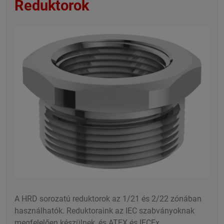
Reduktorok
A HRD sorozatú reduktorok az 1/21 és 2/22 zónában
használhatók. Reduktoraink az IEC szabványoknak
megfelelően készülnek, és ATEX és IECEx