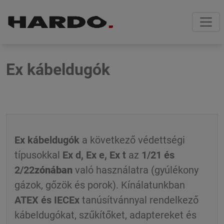
Skip
Skip
to
to
navigation
content
Ex kábeldugók
Ex kábeldugók
a következő védettségi
típusokkal
Ex d, Ex e, Ex t
az
1/21 és
2/22
zónában
való használatra (gyúlékony
gázok, gőzök és porok). Kínálatunkban
ATEX és IECEx
tanúsítvánnyal rendelkező
kábeldugókat, szűkítőket, adaptereket és