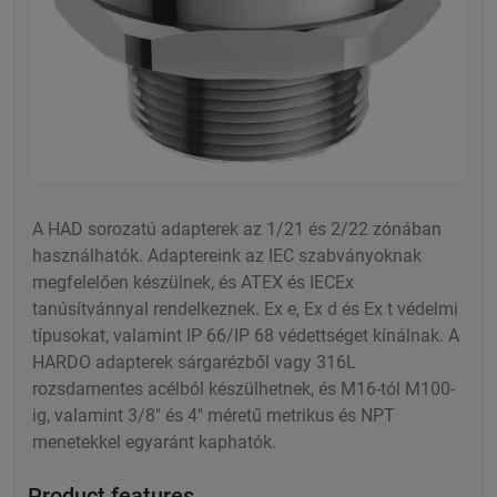
A HAD sorozatú adapterek az 1/21 és 2/22 zónában
használhatók. Adaptereink az IEC szabványoknak
megfelelően készülnek, és ATEX és IECEx
tanúsítvánnyal rendelkeznek. Ex e, Ex d és Ex t védelmi
típusokat, valamint IP 66/IP 68 védettséget kínálnak. A
HARDO adapterek sárgarézből vagy 316L
rozsdamentes acélból készülhetnek, és M16-tól M100-
ig, valamint 3/8" és 4" méretű metrikus és NPT
menetekkel egyaránt kaphatók.
Product features