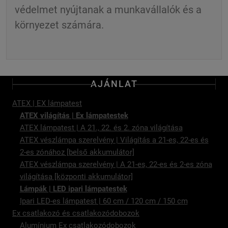
védelmet nyújtanak a munkavállalók és a
környezet számára.
AJÁNLAT
ATEX | EX lámpatest
ATEX világítás | Ex lámpatestek
ATEX lámpatest | A 21., 22. és 2. zóna világítása
ATEX vészlámpa szerelvény | Világítás a 21-es, 22-es és
2-es zónához [belső akkumulátor]
ATEX vészlámpa szerelvény | A 21-es, 22-es és 2-es zóna
világítása [központi akkumulátor]
Lámpák | LED ipari lámpatestek
Ipari LED-es lámpatest | 60 cm / 120 cm / 150 cm
Ex csatlakozó és csatlakozódobozok
Alumínium Ex csatlakozódobozok