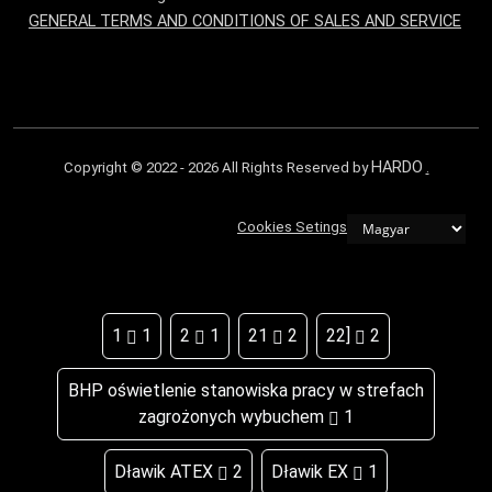
GENERAL TERMS AND CONDITIONS OF SALES AND SERVICE
HARDO
Copyright © 2022 - 2026 All Rights Reserved by
.
Cookies Setings
1
1
2
1
21
2
22]
2
BHP oświetlenie stanowiska pracy w strefach
zagrożonych wybuchem
1
Dławik ATEX
2
Dławik EX
1