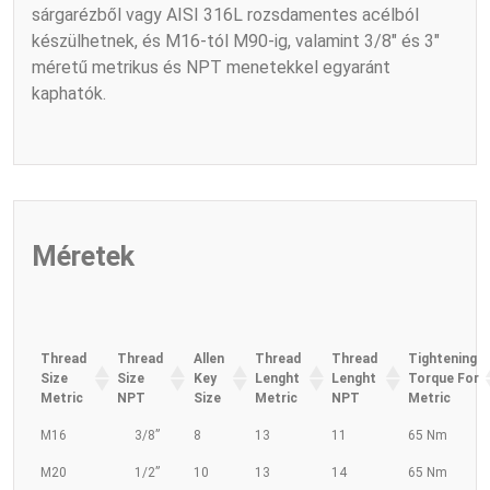
sárgarézből vagy AISI 316L rozsdamentes acélból
készülhetnek, és M16-tól M90-ig, valamint 3/8″ és 3″
méretű metrikus és NPT menetekkel egyaránt
kaphatók.
Méretek
Thread
Thread
Allen
Thread
Thread
Tightening
Size
Size
Key
Lenght
Lenght
Torque For
Metric
NPT
Size
Metric
NPT
Metric
M16
3/8”
8
13
11
65 Nm
M20
1/2”
10
13
14
65 Nm