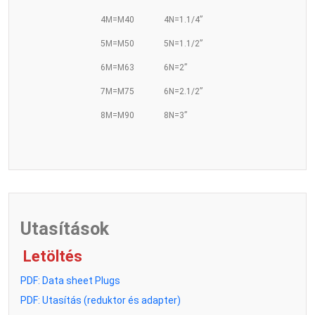
4M=M40
4N=1.1/4”
5M=M50
5N=1.1/2”
6M=M63
6N=2”
7M=M75
6N=2.1/2”
8M=M90
8N=3”
Utasítások
Letöltés
PDF: Data sheet Plugs
PDF: Utasítás (reduktor és adapter)