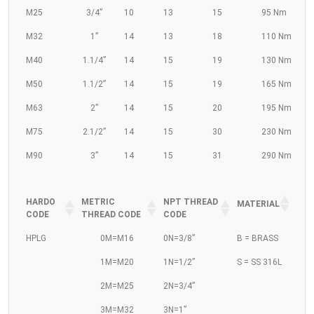
M25
3/4”
10
13
15
95 Nm
M32
1”
14
13
18
110 Nm
M40
1.1/4”
14
15
19
130 Nm
M50
1.1/2”
14
15
19
165 Nm
M63
2”
14
15
20
195 Nm
M75
2.1/2”
14
15
30
230 Nm
M90
3”
14
15
31
290 Nm
HARDO
METRIC
NPT THREAD
MATERIAL
CODE
THREAD CODE
CODE
HPLG
0M=M16
0N=3/8”
B = BRASS
1M=M20
1N=1/2”
S = SS 316L
2M=M25
2N=3/4”
3M=M32
3N=1”