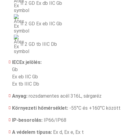
II 2 GD Ex db IIC Gb
II 2 GD Ex eb IIC Gb
II 2 GD tb IIIC Db
IECEx jelölés:
Gb
Ex eb IIC Gb
Ex tb IIIC Db
Anyag:
rozsdamentes acél 316L, sárgaréz
Környezeti hőmérséklet:
-55°C és +160°C között
IP-besorolás:
IP66/IP68
A védelem típusa:
Ex d, Ex e, Ex t