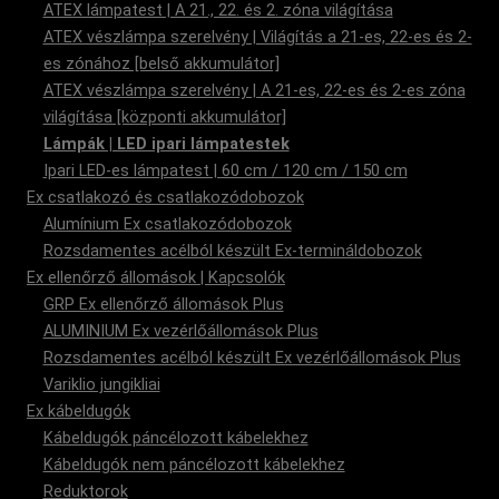
ATEX lámpatest | A 21., 22. és 2. zóna világítása
ATEX vészlámpa szerelvény | Világítás a 21-es, 22-es és 2-
es zónához [belső akkumulátor]
ATEX vészlámpa szerelvény | A 21-es, 22-es és 2-es zóna
világítása [központi akkumulátor]
Lámpák | LED ipari lámpatestek
Ipari LED-es lámpatest | 60 cm / 120 cm / 150 cm
Ex csatlakozó és csatlakozódobozok
Alumínium Ex csatlakozódobozok
Rozsdamentes acélból készült Ex-termináldobozok
Ex ellenőrző állomások | Kapcsolók
GRP Ex ellenőrző állomások Plus
ALUMINIUM Ex vezérlőállomások Plus
Rozsdamentes acélból készült Ex vezérlőállomások Plus
Variklio jungikliai
Ex kábeldugók
Kábeldugók páncélozott kábelekhez
Kábeldugók nem páncélozott kábelekhez
Reduktorok