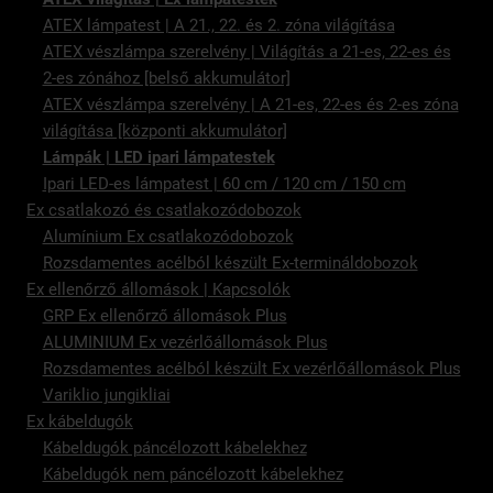
ATEX lámpatest | A 21., 22. és 2. zóna világítása
ATEX vészlámpa szerelvény | Világítás a 21-es, 22-es és
2-es zónához [belső akkumulátor]
ATEX vészlámpa szerelvény | A 21-es, 22-es és 2-es zóna
világítása [központi akkumulátor]
Lámpák | LED ipari lámpatestek
Ipari LED-es lámpatest | 60 cm / 120 cm / 150 cm
Ex csatlakozó és csatlakozódobozok
Alumínium Ex csatlakozódobozok
Rozsdamentes acélból készült Ex-termináldobozok
Ex ellenőrző állomások | Kapcsolók
GRP Ex ellenőrző állomások Plus
ALUMINIUM Ex vezérlőállomások Plus
Rozsdamentes acélból készült Ex vezérlőállomások Plus
Variklio jungikliai
Ex kábeldugók
Kábeldugók páncélozott kábelekhez
Kábeldugók nem páncélozott kábelekhez