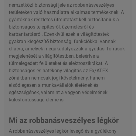
nemzetközi biztonsági jele az robbanásveszélyes
területeken való használatra alkalmas termékeknek. A
gyártóknak részletes útmutatást kell biztosítaniuk a
biztonságos telepítésről, üzemelésről és
karbantartásról. Ezenkívül ezek a világítótestek
gyakran kiegészítő biztonsági funkciókkal vannak
ellátva, amelyek megakadályozzák a gyújtási források
megjelenését a világítótestben, beleértve a
túlmelegedett felületeket és elektroszikrákat. A
biztonságos és hatékony világítás az Ex/ATEX
zónákban nemcsak jogi követelmény, hanem
elsődlegesen a munkavállalók életének és
egészségének, valamint a vagyon védelmének
kulcsfontosságú eleme is.
Mi az robbanásveszélyes légkör
A robbanásveszélyes légkör levegő és a gyúlékony