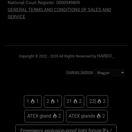
National Court Register: 0000949809
GENERAL TERMS AND CONDITIONS OF SALES AND
SERVICE
HARDO
Copyright © 2022 - 2026 All Rights Reserved by
.
Cookies Setings
1
1
2
1
21
2
22]
2
ATEX gland
2
ATEX glands
2
Emergency explosion-proof light fixture [Ex /