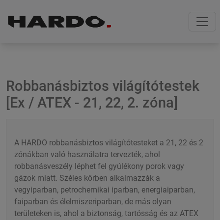
Skip
Skip
to
to
navigation
content
Robbanásbiztos világítótestek
[Ex / ATEX - 21, 22, 2. zóna]
A HARDO robbanásbiztos világítótesteket a 21, 22 és 2
zónákban való használatra tervezték, ahol
robbanásveszély léphet fel gyúlékony porok vagy
gázok miatt. Széles körben alkalmazzák a
vegyiparban, petrochemikai iparban, energiaiparban,
faiparban és élelmiszeriparban, de más olyan
területeken is, ahol a biztonság, tartósság és az ATEX