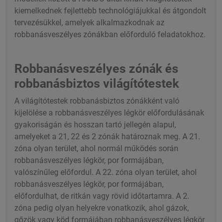
kiemelkednek fejlettebb technológiájukkal és átgondolt
tervezésükkel, amelyek alkalmazkodnak az
robbanásveszélyes zónákban előforduló feladatokhoz.
Robbanásveszélyes zónák és
robbanásbiztos világítótestek
A világítótestek robbanásbiztos zónákként való
kijelölése a robbanásveszélyes légkör előfordulásának
gyakoriságán és hosszan tartó jellegén alapul,
amelyeket a 21, 22 és 2 zónák határoznak meg. A 21.
zóna olyan terület, ahol normál működés során
robbanásveszélyes légkör, por formájában,
valószínűleg előfordul. A 22. zóna olyan terület, ahol
robbanásveszélyes légkör, por formájában,
előfordulhat, de ritkán vagy rövid időtartamra. A 2.
zóna pedig olyan helyekre vonatkozik, ahol gázok,
gőzök vagy köd formájában robbanásveszélyes légkör