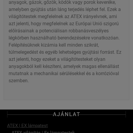
anyagok, gázok, gőzök, ködök vagy porok keveréke,
amelyben gyújtás után láng terjedés léphet fel. Ezek a
világítótestek megfelelnek az ATEX irányelvnek, ami
azt jelenti, hogy megfelelnek az Európai Unió szigorú
előírásainak a potenciálisan robbanásveszélyes
légkörben használható berendezésekre vonatkozóan.
Felépítésüknek kizárnia kell minden szikrát,
túlmelegedést és egyéb lehetséges gyújtási forrást. Ez
azt jelenti, hogy ezeket a világítótesteket olyan
anyagokból kell készíteni, amelyek magas ellenállást
mutatnak a mechanikai sérülésekkel és a korrózióval
szemben.
AJÁNLAT
ATEX | EX lámpatest
ATEX világítás | Ex lámpatestek