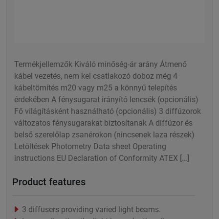
Termékjellemzők Kiváló minőség-ár arány Átmenő
kábel vezetés, nem kel csatlakozó doboz még 4
kábeltömítés m20 vagy m25 a könnyű telepítés
érdekében A fénysugarat irányító lencsék (opcionális)
Fő világításként használható (opcionális) 3 diffúzorok
változatos fénysugarakat biztosítanak A diffúzor és
belső szerelőlap zsanérokon (nincsenek laza részek)
Letöltések Photometry Data sheet Operating
instructions EU Declaration of Conformity ATEX […]
Product features
3 diffusers providing varied light beams.