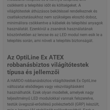
csökkenti a telepítési időt és költségeket. A
világítótestek áthúzásos bekötéssel rendelkeznek és
csatlakoztatásukhoz nem szükséges elosztó doboz,
minimálisra csökkentve a kábelek és telepítési anyagok
használatát. Ezenkívül a zsanérok használatának
köszönhetően az lencse és az LED modul nem esik le a
telepítés során, ami növeli a telepítés biztonságát.
Az OptiLine Ex ATEX
robbanásbiztos világítótestek
típusa és jellemzői
A HARDO robbanásbiztos világítótestek Ex OptiLine
változatai elsődleges vagy vészvilágításként
használhatók. Ezek olyan modellek, amelyek nagy
teljesítményű LED modulokkal vannak felszerelve,
testük üvegszál-erősítésű poliészterből (GRP) készült,