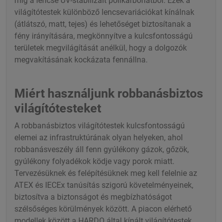
míg a lencse UV-stabilizált polikarbonátból. Ezek a
világítótestek különböző lencsevariációkat kínálnak
(átlátszó, matt, tejes) és lehetőséget biztosítanak a
fény irányítására, megkönnyítve a kulcsfontosságú
területek megvilágítását anélkül, hogy a dolgozók
megvakításának kockázata fennállna.
Miért használjunk robbanásbiztos
világítótesteket
A robbanásbiztos világítótestek kulcsfontosságú
elemei az infrastruktúrának olyan helyeken, ahol
robbanásveszély áll fenn gyúlékony gázok, gőzök,
gyúlékony folyadékok ködje vagy porok miatt.
Tervezésüknek és felépítésüknek meg kell felelnie az
ATEX és IECEx tanúsítás szigorú követelményeinek,
biztosítva a biztonságot és megbízhatóságot
szélsőséges körülmények között. A piacon elérhető
modellek között a HARDO által kínált világítótestek