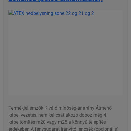
Termékjellemzők Kiváló minőség-ár arány Átmenő
kábel vezetés, nem kel csatlakozó doboz még 4
kábeltömítés m20 vagy m25 a könnyű telepítés
érdekében A fénysugarat irányító lencsék (opcionális)