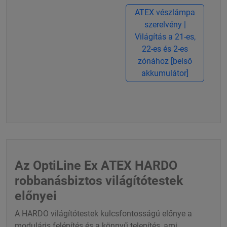
ATEX vészlámpa
szerelvény |
Világítás a 21-es,
22-es és 2-es
zónához [belső
akkumulátor]
Az OptiLine Ex ATEX HARDO
robbanásbiztos világítótestek
előnyei
A HARDO világítótestek kulcsfontosságú előnye a
moduláris felépítés és a könnyű telepítés, ami