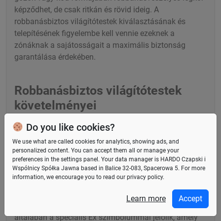
képződhet, de csak ritkán és rövid ideig. A
robbanásbiztos világítótestek kiválasztásának és
telepítésének figyelembe kell vennie ezeknek a
zónáknak a sajátosságait a maximális biztonság
garantálása érdekében.
Robbanásbiztos világítótestek
követelményei
A biztonság és a szabályozásoknak való megfelelés
Do you like cookies?
érdekében a robbanásbiztos világítótesteket sorozatnyi
We use what are called cookies for analytics, showing ads, and
tesztnek és tanúsításnak kell alávetni, mielőtt
personalized content. You can accept them all or manage your
használatra engedélyeznék őket. Az ATEX és IECEx
preferences in the
settings panel
. Your data manager is HARDO Czapski i
Wspólnicy Spółka Jawna based in Balice 32-083, Spacerowa 5. For more
tanúsítvány elengedhetetlen a robbanásveszélyes
information, we encourage you to read our privacy policy.
zónákra szánt termékekhez, és magában foglal egy
átfogó értékelést a tervezés, anyagok és gyártási
Learn more
Accept
technológia tekintetében. Ezeket a világítótesteket
általában a speciális Ex szimbólummal jelölik, amely