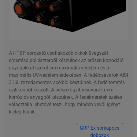
A HTBP sorozatú csatlakozóblokkok üvegszál
erősítésű poliészterből készülnek az erősen korrodáló
anyagokkal szembeni maximális védelem és a
maximális UV-védelem érdekében. A fedélcsavarok AISI
316L rozsdamentes acélból készülnek. A fedéltömítés
szilikonból készült. A belső rögzítőcsavarok nem
korróziós anyagból készülnek. A fedélméretek széles
választéka lehetővé teszi, hogy minden vevői igényt
kielégítsünk.
GRP Ex sorkapocs
dobozok