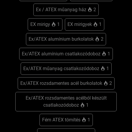
Ex / ATEX műanyag ház
2
EX mirigy
1
EX mirigyek
1
Ex/ATEX alumínium burkolatok
2
Ex/ATEX alumínium csatlakozódoboz
1
Ex/ATEX műanyag csatlakozódoboz
1
Ex/ATEX rozsdamentes acél burkolatok
2
Ex/ATEX rozsdamentes acélból készült
csatlakozódoboz
1
Fém ATEX tömítés
1