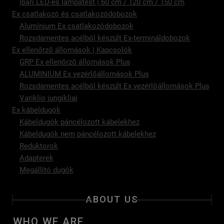
Ipari LED-es lámpatest | 60 cm / 120 cm / 150 cm
Ex csatlakozó és csatlakozódobozok
Alumínium Ex csatlakozódobozok
Rozsdamentes acélból készült Ex-termináldobozok
Ex ellenőrző állomások | Kapcsolók
GRP Ex ellenőrző állomások Plus
ALUMINIUM Ex vezérlőállomások Plus
Rozsdamentes acélból készült Ex vezérlőállomások Plus
Variklio jungikliai
Ex kábeldugók
Kábeldugók páncélozott kábelekhez
Kábeldugók nem páncélozott kábelekhez
Reduktorok
Adapterek
Megállító dugók
ABOUT US
WHO WE ARE