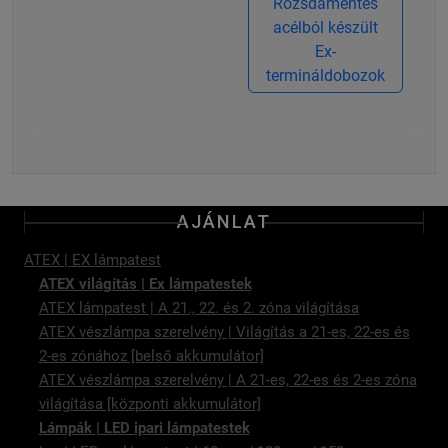
Rozsdamentes
acélból készült
Ex-
termináldobozok
AJÁNLAT
ATEX | EX lámpatest
ATEX világítás | Ex lámpatestek
ATEX lámpatest | A 21., 22. és 2. zóna világítása
ATEX vészlámpa szerelvény | Világítás a 21-es, 22-es és
2-es zónához [belső akkumulátor]
ATEX vészlámpa szerelvény | A 21-es, 22-es és 2-es zóna
világítása [központi akkumulátor]
Lámpák | LED ipari lámpatestek