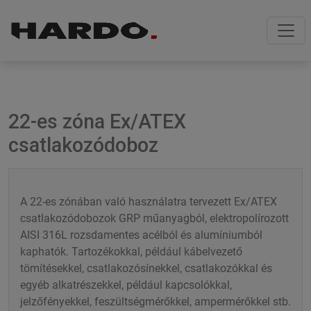
Skip
Skip
to
to
navigation
content
22-es zóna Ex/ATEX
csatlakozódoboz
A 22-es zónában való használatra tervezett Ex/ATEX
csatlakozódobozok GRP műanyagból, elektropolírozott
AISI 316L rozsdamentes acélból és alumíniumból
kaphatók. Tartozékokkal, például kábelvezető
tömítésekkel, csatlakozósínekkel, csatlakozókkal és
egyéb alkatrészekkel, például kapcsolókkal,
jelzőfényekkel, feszültségmérőkkel, ampermérőkkel stb.