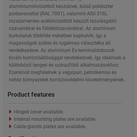
alumíniumötvözetből készülnek, külső poliészter
porbevonattal (RAL 7001), valamint AISI 316L
rozsdamentes acélötvözetből készült lazulásgátló
csavarokkal és földelőcsavarokkal. Az alumínium
burkolatok többféle méretben kaphatók, így a
magasságok széles és rugalmas választéka áll
rendelkezésre. Az alumínium Ex-termináldobozok
kiváló korrózióállósággal rendelkeznek, így ideálisak a
különböző tengeri és szárazföldi alkalmazásokhoz.
Ezenkívül megfelelnek a vegyipari, petrolkémiai és
nehéz környezetek korrózióvédelmi követelményeinek.
Product features
Hinged cover available.
Internal mounting plates are available.
Cable glands plates are available.