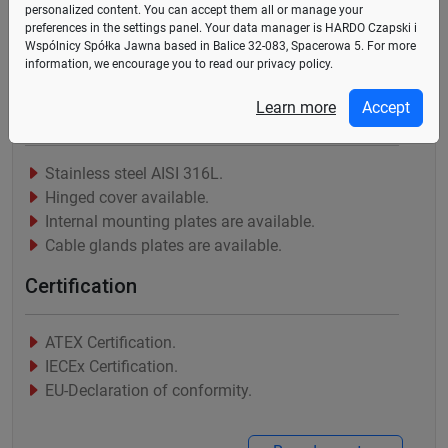
personalized content. You can accept them all or manage your
többféle méretben kaphatók, lehetővé téve a
preferences in the
settings panel
. Your data manager is HARDO Czapski i
csatlakozó csatlakozók széleskörű és rugalmas
Wspólnicy Spółka Jawna based in Balice 32-083, Spacerowa 5. For more
information, we encourage you to read our privacy policy.
elrendezését. Egyedi méretek is rendelkezésre állnak.
Learn more
Accept
Product features
Stainless steel AISI 316L.
Hinged cover available.
Internal mounting plates are available.
Cable glands plates are available.
Certification
ATEX Certification.
IECEx Certification.
EU-Declaration of conformity.