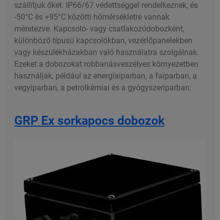
szállítjuk őket. IP66/67 védettséggel rendelkeznek, és
-50°C és +95°C közötti hőmérsékletre vannak
méretezve. Kapcsoló- vagy csatlakozódobozként,
különböző típusú kapcsolókban, vezérlőpanelekben
vagy készülékházakban való használatra szolgálnak.
Ezeket a dobozokat robbanásveszélyes környezetben
használják, például az energiaiparban, a faiparban, a
vegyiparban, a petrolkémiai és a gyógyszeriparban.
GRP Ex sorkapocs dobozok