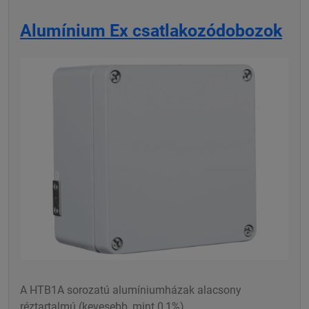
Alumínium Ex csatlakozódobozok
A HTB1A sorozatú alumíniumházak alacsony
réztartalmú (kevesebb, mint 0,1%)