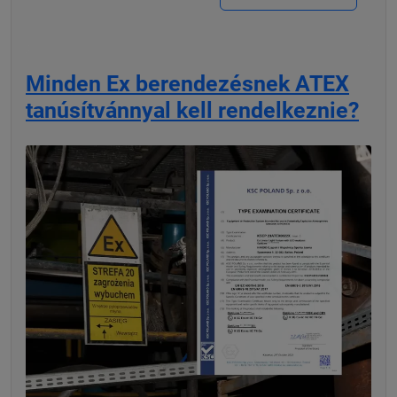
Minden Ex berendezésnek ATEX
tanúsítvánnyal kell rendelkeznie?