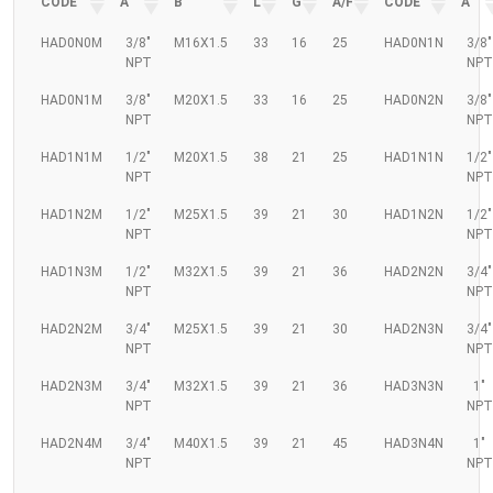
CODE
A
B
L
G
A/F
CODE
A
HAD0N0M
3/8"
M16X1.5
33
16
25
HAD0N1N
3/8"
NPT
NPT
HAD0N1M
3/8"
M20X1.5
33
16
25
HAD0N2N
3/8"
NPT
NPT
HAD1N1M
1/2"
M20X1.5
38
21
25
HAD1N1N
1/2"
NPT
NPT
HAD1N2M
1/2"
M25X1.5
39
21
30
HAD1N2N
1/2"
NPT
NPT
HAD1N3M
1/2"
M32X1.5
39
21
36
HAD2N2N
3/4"
NPT
NPT
HAD2N2M
3/4"
M25X1.5
39
21
30
HAD2N3N
3/4"
NPT
NPT
HAD2N3M
3/4"
M32X1.5
39
21
36
HAD3N3N
1"
NPT
NPT
HAD2N4M
3/4"
M40X1.5
39
21
45
HAD3N4N
1"
NPT
NPT