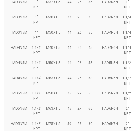
HAD3N3M
1"
M32X1.5
44
26
36
HAD3N5N
1"
NPT
NPT
HAD3N4M
1"
M40X1.5
44
26
45
HAD4N4N
1.1/4
NPT
NPT
HAD3N5M
1"
M50X1.5
44
26
55
HAD4N5N
1.1/4
NPT
NPT
HAD4N4M
1.1/4"
M40X1.5
44
26
45
HAD4N6N
1.1/4
NPT
NPT
HAD4N5M
1.1/4"
M50X1.5
44
26
55
HAD5N5N
1.1/2
NPT
NPT
HAD4N6M
1.1/4"
M63X1.5
44
26
68
HAD5N6N
1.1/2
NPT
NPT
HAD5N5M
1.1/2"
M50X1.5
45
27
55
HAD5N7N
1.1/2
NPT
NPT
HAD5N6M
1.1/2"
M63X1.5
45
27
68
HAD6N6N
2"
NPT
NPT
HAD5N7M
1.1/2"
M75X1.5
50
27
80
HAD6N7N
2"
NPT
NPT