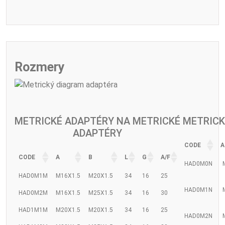
Rozmery
METRICKÉ ADAPTÉRY NA METRICKÉ
METRICK
ADAPTÉRY
CODE
A
CODE
A
B
L
G
A/F
HAD0M0N
HAD0M1M
M16X1.5
M20X1.5
34
16
25
HAD0M1N
HAD0M2M
M16X1.5
M25X1.5
34
16
30
HAD1M1M
M20X1.5
M20X1.5
34
16
25
HAD0M2N