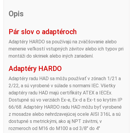
Opis
Pár slov o adaptéroch
Adaptéry HARDO sa používajú na zväčšovanie alebo
menenie veľkostí vstupných závitov alebo ich typov pri
montáži do skriniek alebo iných zariadení.
Adaptéry HARDO
Adaptéry radu HAD sa môžu používať v zónach 1/21 a
2/22, a sú vyrobené v súlade s normami IEC. Všetky
adaptéry radu HAD majú certifikáty ATEX a IECEx.
Dostupné sú vo verziách Ex-e, Ex-d a Ex-t so krytím IP
66/68. Adaptéry HARDO radu HAD môžu byť vyrobené
z mosadze alebo nehrdzavejúcej ocele AISI 316L a sú
dostupné s metrickými, ako aj NPT závitmi, v
rozmeroch od M16 do M100 a od 3/8″ do 4″