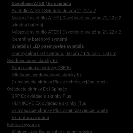
Osvetlenie ATEX | Ex svietidlá
Svietidlo ATEX | Svietidlo do zón 21, 22 a 2
Núdzové svietidlo ATEX | Osvetlenie pre zónu 21, 22 a 2
[vlastná batéria]
Núdzové svietidlo ATEX | Osvetlenie pre zónu 21, 22 a 2
[centrálny batériový systém]
Svietidlá | LED priemyselné svietidlá
Priemyselné LED svietidlo | 60 cm / 120 cm / 150 cm
Svorkovnicové skrinky Ex
Svorkovnicové skrinky GRP Ex
Hliníkové svorkovnicové skrinky Ex
Ex ovládacie skrinky Plus z nehrdzavejúcej ocele
Ovládacie skrinky Ex | Spínače
GRP Ex ovládacie skrinky Plus
HLINÍKOVÉ EX ovládacie skrinky Plus
Ex ovládacie skrinky Plus z nehrdzavejúcej ocele
Ex motorové ističe
Káblové vývodky
Káblové vývodky na káble s pancierovým