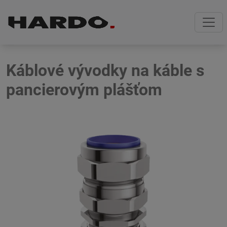
Skip
Skip
to
to
navigation
content
Káblové vývodky na káble s
pancierovým plášťom