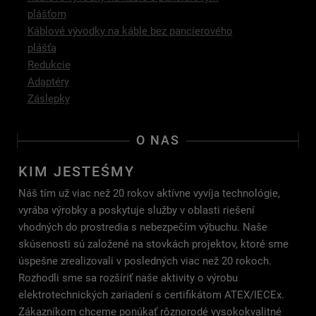
plášťom
Káblové vývodky na káble bez pancierového
plášťa
Redukcie
Adaptéry
Záslepky
O NAS
KIM JESTEŚMY
Náš tím už viac než 20 rokov aktívne vyvíja technológie,
vyrába výrobky a poskytuje služby v oblasti riešení
vhodných do prostredia s nebezpečím výbuchu. Naše
skúsenosti sú založené na stovkách projektov, ktoré sme
úspešne zrealizovali v posledných viac než 20 rokoch.
Rozhodli sme sa rozšíriť naše aktivity o výrobu
elektrotechnických zariadení s certifikátom ATEX/IECEx.
Zákazníkom chceme ponúkať rôznorodé vysokokvalitné