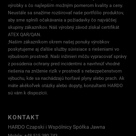
výrobky s čo najlepším možným pomerom kvality a ceny.
Neustále sa snažíme rozširovať naše portfólio produktov,
aby sme splnili očakávania a požiadavky čo najväčšej
skupiny zákazníkov. Náš výrobný závod získal certifikát
ATEX QAR/QAN.
;Našim zákazníkom okrem našej ponuky výrobkov
poskytujeme aj ďalšie služby súvisiace s riešeniami vo
výbušnom prostredí. Naši inžinieri môžu vypracovať správy
z posúdenia ochrany pred incidentmi a navrhnúť vhodné
riešenia na zníženie rizík v prostredí s nebezpečenstvom
výbuchu, kde sa nachádzajú horľavé plyny alebo prach. Ak
máte akékoľvek otázky alebo dopyty, konzultanti HARDO
sú vám k dispozícii.
KONTAKT
HARDO Czapski i Wspólnicy Spółka Jawna
Mobile: +48 515 380 743