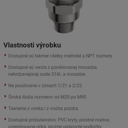
Vlastnosti výrobku
Dostupné sú takmer všetky metrické a NPT rozmery
Dostupné sú verzie z poniklovanej mosadze,
nehrdzavejúcej ocele 316L a mosadze
Na používanie v zónach 1/21 a 2/22
Široká škála rozmerov od M20 po M90
Tesnenie z vonka i z vnútra púzdra
Dostupné príslušenstvo: PVC kryty, poistné matice,
uzemňovacie očká, pružné vejárovité podložky,