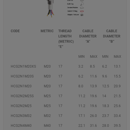
CODE
METRIC
THREAD
CABLE
CABLE
LENGTH
DIAMETER
DIAMETER
(METRIC)
“A”
“B”
“E”
MIN
MAX
MIN
MAX
HCG2N1M20XS
M20
17
3.2
8.5
6.2
13.1
HCG2N1M20S
M20
17
6.2
11.6
9.6
15.5
HCG2N1M20
M20
17
8.0
13.9
12.5
20.9
HCG2N2M25S
M25
17
11.2
19.6
14
21.5
HCG2N2M25
M25
17
11.2
19.6
18.3
25.6
HCG2N3M32
M32
17
17.1
26.0
23.7
33.4
HCG2N4M40
M40
17
22.1
31.6
28.0
39.5