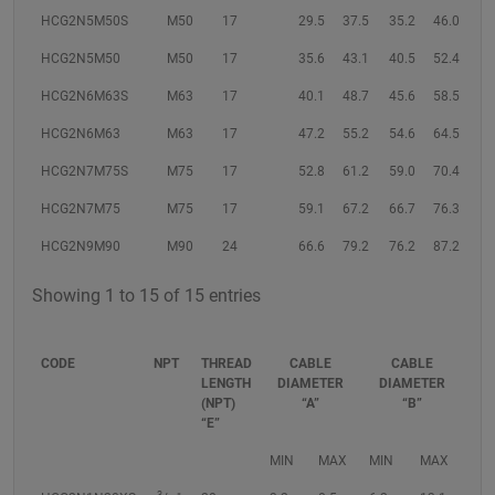
HCG2N5M50S
M50
17
29.5
37.5
35.2
46.0
HCG2N5M50
M50
17
35.6
43.1
40.5
52.4
HCG2N6M63S
M63
17
40.1
48.7
45.6
58.5
HCG2N6M63
M63
17
47.2
55.2
54.6
64.5
HCG2N7M75S
M75
17
52.8
61.2
59.0
70.4
HCG2N7M75
M75
17
59.1
67.2
66.7
76.3
HCG2N9M90
M90
24
66.6
79.2
76.2
87.2
Showing 1 to 15 of 15 entries
CODE
NPT
THREAD
CABLE
CABLE
LENGTH
DIAMETER
DIAMETER
(NPT)
“A”
“B”
“E”
MIN
MAX
MIN
MAX
3