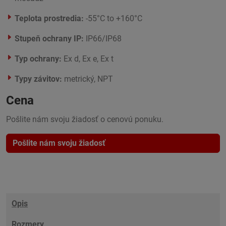
Teplota prostredia:
-55°C to +160°C
Stupeň ochrany IP:
IP66/IP68
Typ ochrany:
Ex d, Ex e, Ex t
Typy závitov:
metrický, NPT
Cena
Pošlite nám svoju žiadosť o cenovú ponuku.
Pošlite nám svoju žiadosť
Opis
Rozmery