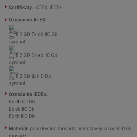
Certifikáty :
ATEX, IECEx
Označenie ATEX:
II 2 GD Ex db IIC Gb
II 2 GD Ex eb IIC Gb
II 2 GD tb IIIC Db
Označenie IECEx:
Ex db IIC Gb
Ex eb IIC Gb
Ex tb IIIC Db
Materiál:
poniklovaná mosadz, nehrdzavejúca oceľ 316L,
mosadz